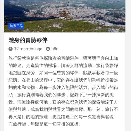
樣性
旅遊用品
隨身的冒險夥伴
12 months ago
n8n
旅行袋就像是每位探險者的冒險夥伴，帶著我們奔向未知
的旅途。走進繁忙的機場，隨著人群的流動，旅行袋靜靜
地跟隨在身旁，如同一位忠實的夥伴，默默承載著每一段
記憶。在登山的過程中，它的存在讓我們能夠輕鬆攜帶足
夠的水和食物，為每一步注入無限的活力。步入城市的街
頭，旅行袋則隨著我們的腳步，記錄下那一抹抹新的風
景。而無論身處何地，它的存在都為我們的探索增添了方
便與舒適，成為我們與世界之間的橋樑。那一刻，旅行不
再只是目的地的抵達，更是路途上的每一次驚喜與發現，
而旅行袋，無疑是這一切背後的支撐。