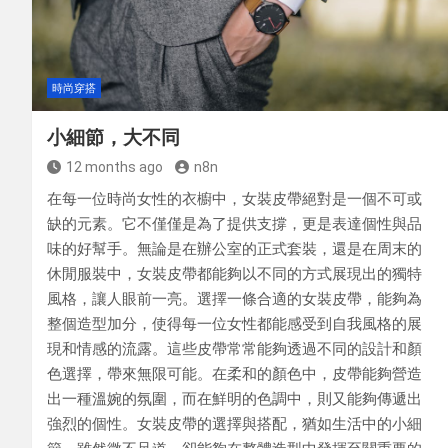
探索手機包的材質與風格多
時尚穿搭
小細節，大不同
12 months ago
n8n
在每一位時尚女性的衣櫥中，女裝皮帶絕對是一個不可或
缺的元素。它不僅僅是為了提供支撐，更是表達個性與品
味的好幫手。無論是在辦公室的正式套裝，還是在周末的
休閒服裝中，女裝皮帶都能夠以不同的方式展現出的獨特
風格，讓人眼前一亮。選擇一條合適的女裝皮帶，能夠為
整個造型加分，使得每一位女性都能感受到自我風格的展
現和情感的流露。這些皮帶常常能夠透過不同的設計和顏
色選擇，帶來無限可能。在柔和的顏色中，皮帶能夠營造
出一種溫婉的氛圍，而在鮮明的色調中，則又能夠傳遞出
強烈的個性。女裝皮帶的選擇與搭配，猶如生活中的小細