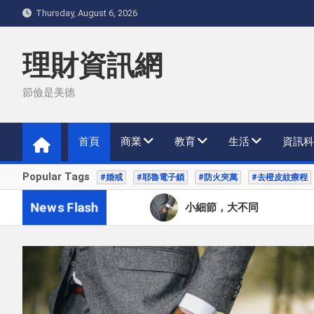
Skip
Thursday, August 6, 2026
to
content
理財資訊網
節儉是美德
首頁
商業
教育
生活
資訊科
Popular Tags
#婚戒
#耶魯電子鎖
#防火夾萬
#去橙皮紋療程
News Flash
小細節，大不同
隨身的冒險夥伴
品味生活的象徵：皮革銀包
手提包：凝聚風格與文化的