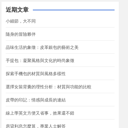
r
c
近期文章
h
小細節，大不同
隨身的冒險夥伴
品味生活的象徵：皮革銀包的藝術之美
手提包：凝聚風格與文化的時尚象徵
探索手機包的材質與風格多樣性
選擇女裝背囊的理性分析：材質與功能的比較
皮帶的印記：情感與成長的連結
線上學英文方便又省事，效果還不錯
房貸利息怎麼算，專業人士解答