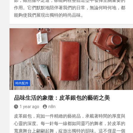
節，雖然微不足道，卻能夠在整體造型中發揮至關重要的
作用。它們默默地陪伴著我們的日常，無論何時何地，都
能夠使我們展現出獨特的時尚品味。
時尚配件
品味生活的象徵：皮革銀包的藝術之美
1 year ago
n8n
皮革銀包，宛如一件精緻的藝術品，承載著時間的厚度與
心靈的深度。每一針每一線都如同靈巧的舞者，於皮革的
寬廣舞台上翩翩起舞，綻放出獨特的韻味。這不僅是一個