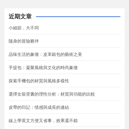
a
r
c
近期文章
h
小細節，大不同
隨身的冒險夥伴
品味生活的象徵：皮革銀包的藝術之美
手提包：凝聚風格與文化的時尚象徵
探索手機包的材質與風格多樣性
選擇女裝背囊的理性分析：材質與功能的比較
皮帶的印記：情感與成長的連結
線上學英文方便又省事，效果還不錯