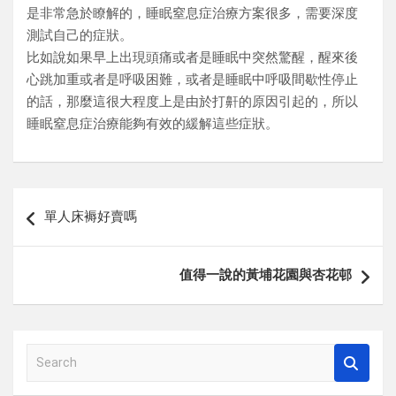
是非常急於瞭解的，睡眠窒息症治療方案很多，需要深度
測試自己的症狀。
比如說如果早上出現頭痛或者是睡眠中突然驚醒，醒來後
心跳加重或者是呼吸困難，或者是睡眠中呼吸間歇性停止
的話，那麼這很大程度上是由於打鼾的原因引起的，所以
睡眠窒息症治療能夠有效的緩解這些症狀。
Post
單人床褥好賣嗎
navigation
值得一說的黃埔花園與杏花邨
S
e