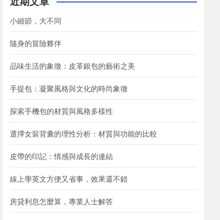
近期文章
h
小細節，大不同
隨身的冒險夥伴
品味生活的象徵：皮革銀包的藝術之美
手提包：凝聚風格與文化的時尚象徵
探索手機包的材質與風格多樣性
選擇女裝背囊的理性分析：材質與功能的比較
皮帶的印記：情感與成長的連結
線上學英文方便又省事，效果還不錯
房貸利息怎麼算，專業人士解答