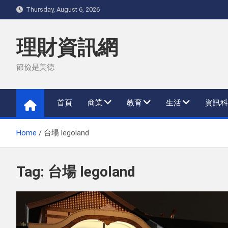
Skip
Thursday, August 6, 2026
to
content
理財資訊網
節儉是美德
首頁
商業
教育
生活
資訊科
Home
台場 legoland
Tag:
台場 legoland